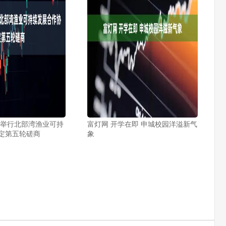
越举行北部湾渔业可持
富灯网 开学在即 申城校园洋溢新气
定第五轮磋商
象