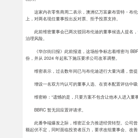
这家内衣零售商周二表示，澳洲亿万富豪布雷特・布伦迪及
上，对两名现任董事投出反对票、拒予投票支持。
此前维密董事会已两次驳回布伦迪的董事候选人提名，认
治理风险。
《华尔街曰报》此前报道，这场纷争标志着维密与 BBRC 
份，并从 2024 年起私下施压要求公司改革调整。
维密表示，过去数年间已与布伦迪进行大量沟通，曾提
增设一名双方均认可的董事人选、在资本配置评估中吸
维密称：“遗憾的是，只要方案不包含让他本人进入董事
BBRC 暂无回应置评请求。
此番争端爆发之际，维密正全力推进经营转型。公司曾隶
额起伏不定，同时面临投资者压力，要求改组董事会、改善