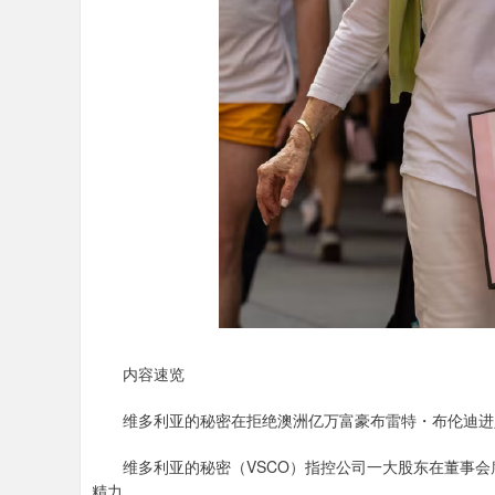
内容速览
维多利亚的秘密在拒绝澳洲亿万富豪布雷特・布伦迪进入董
维多利亚的秘密（VSCO）指控公司一大股东在董事会
精力。