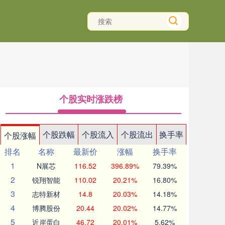
个股实时涨跌榜
个股跌幅
个股流入
个股流出
换手率
个股涨幅
排名
名称
最新价
涨幅
换手率
1
N展芯
116.52
396.89%
79.39%
2
锐翔智能
110.02
20.21%
16.80%
3
志特新材
14.8
20.03%
14.18%
4
博腾股份
20.44
20.02%
14.77%
5
近岸蛋白
46.72
20.01%
5.62%