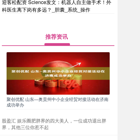
迎客松配资 Science发文：机器人自主做手术！外
科医生离下岗有多远？_胆囊_系统_操作
推荐资讯
聚创优配 山东—奥贡州中小企业经贸对接活动在济南
成功举办
股盈汇 娱乐圈肥胖界的四大美人，一位成功退出胖
界，其他三位你惹不起