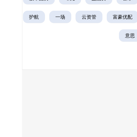
护航
一场
云资管
富豪优配
意思