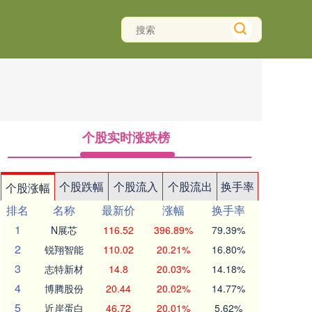
个股实时涨跌榜
个股跌幅
个股流入
个股流出
换手率
个股涨幅
排名
名称
最新价
涨幅
换手率
1
N展芯
116.52
396.89%
79.39%
2
锐翔智能
110.02
20.21%
16.80%
3
志特新材
14.8
20.03%
14.18%
4
博腾股份
20.44
20.02%
14.77%
5
近岸蛋白
46.72
20.01%
5.62%