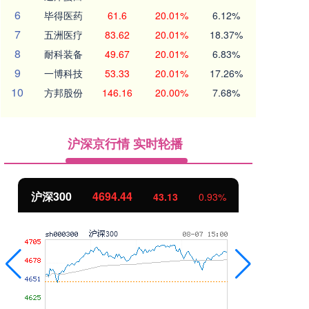
6
毕得医药
61.6
20.01%
6.12%
7
五洲医疗
83.62
20.01%
18.37%
8
耐科装备
49.67
20.01%
6.83%
9
一博科技
53.33
20.01%
17.26%
10
方邦股份
146.16
20.00%
7.68%
沪深京行情 实时轮播
北证50
1134.24
创
11.37
1.01%