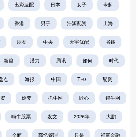
出彩速配
日本
女子
今起
香港
男子
浩源配资
上海
南
朋友
中央
天宇优配
省钱
新篇
潜力
腾讯
如何
时代
盘点
海报
中国
T+0
配资
沪深300
4694.44
.42%
43.13
0.93%
配资
婚变
抓牛网
匠心
锦牛网
嗨牛股票
发文
2026年
大鹏
全面
高忆管理
只是
祥富金融