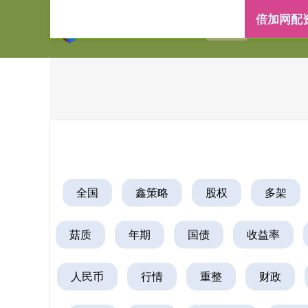
倍加网配
首页
倍加网配
全国
鑫策略
股权
多架
菇质
年期
国债
收益率
人民币
行情
重整
财政