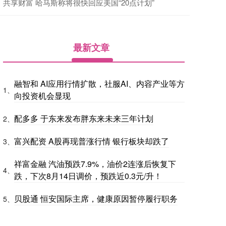
共享财富 哈马斯称将很快回应美国“20点计划”
最新文章
融智和 AI应用行情扩散，社服AI、内容产业等方
1、
向投资机会显现
配多多 于东来发布胖东来未来三年计划
2、
富兴配资 A股再现普涨行情 银行板块却跌了
3、
祥富金融 汽油预跌7.9%，油价2连涨后恢复下
4、
跌，下次8月14日调价，预跌近0.3元/升！
贝股通 恒安国际主席，健康原因暂停履行职务
5、