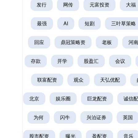
发行
网传
元富投资
大福
最强
AI
短剧
三叶草策略
回应
鼎冠策略资
老板
河
存款
开学
股盈汇
会议
联富配资
观众
天弘优配
深证成指
14311.01
.68
1.02%
200.89
1
北京
娱乐圈
巨龙配资
诚信
为何
闪牛
兴泊证券
英国
股市配资
曝光
盈配资
音乐