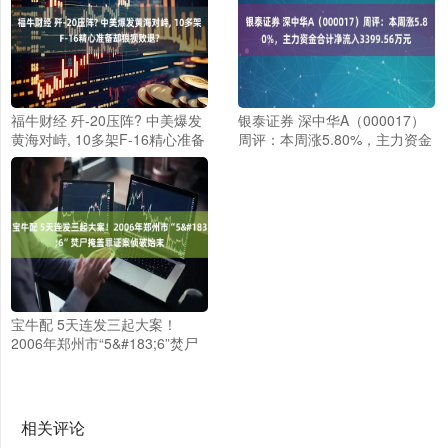
福牛财经 歼-20压阵? 中美爆发
银泰证券 深中华A（000017）
黄海对峙, 10多架F-16精心准备
周评：本周涨5.80%，主力资金
却狼狈败退?
合计净流入3399.56万元
宝牛配 5天连发三起大案！
2006年郑州市“5&#183;6”焚尸
掩盖罪证案侦破始末
相关评论