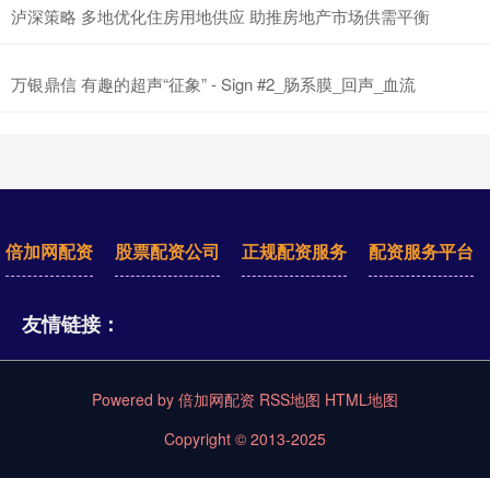
泸深策略 多地优化住房用地供应 助推房地产市场供需平衡
万银鼎信 有趣的超声“征象” - Sign #2_肠系膜_回声_血流
倍加网配资
股票配资公司
正规配资服务
配资服务平台
友情链接：
Powered by
倍加网配资
RSS地图
HTML地图
Copyright
© 2013-2025