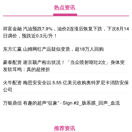
热点资讯
祥富金融 汽油预跌7.9%，油价2连涨后恢复下跌，下次8月14
日调价，预跌近0.3元/升！
东方汇赢 山姆网红产品疑似变质，超18万人回购
豪泰配资 谢京颖产检出状况！「当众喷射呕吐2次」身体突
发软耳鸣：真的超挫折
火牛配资 梅思安安全以 5.55 亿美元收购奥特罗尼卡消防安保
公司
万银鼎信 有趣的超声“征象” - Sign #2_肠系膜_回声_血流
推荐资讯