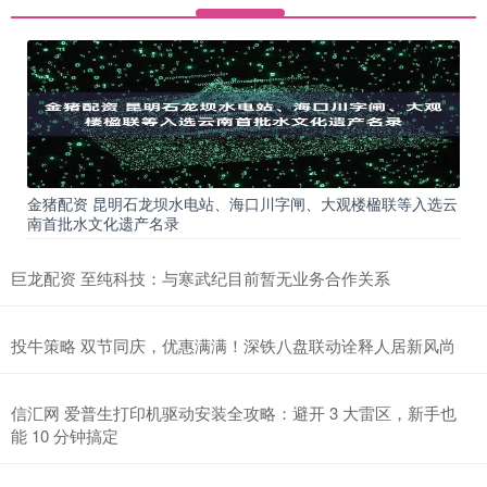
金猪配资 昆明石龙坝水电站、海口川字闸、大观楼楹联等入选云
南首批水文化遗产名录
巨龙配资 至纯科技：与寒武纪目前暂无业务合作关系
投牛策略 双节同庆，优惠满满！深铁八盘联动诠释人居新风尚
信汇网 爱普生打印机驱动安装全攻略：避开 3 大雷区，新手也
能 10 分钟搞定