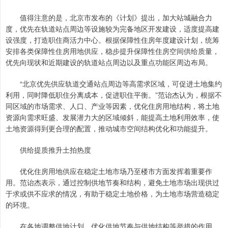
值得注意的是，北京市发布的《计划》提出，加大站城融合力
度，优先在轨道站点周边等设施较为完备地区开发建设，适度提高建
设强度，打造职住商活力中心。根据保障性住房年度建设计划，统筹
安排各类保障性住房用地供应，稳步提升保障性住房空间供给质量，
优先向现状和近期建设的轨道站点周边以及重点功能区周边布局。
“北京优先供应轨道交通站点周边等高需求区域，可促进土地集约
利用，同时降低职住分离成本，促进职住平衡。”范诒杰认为，根据不
同区域的市场需求、人口、产业等因素，优化住房用地结构，将土地
资源向需求旺盛、发展潜力大的区域倾斜，能提高土地利用效率，使
土地资源得到更合理的配置，推动城市空间结构优化和功能提升。
供给提质推升土拍热度
优化住房用地供应在稳定土地市场乃至楼市方面发挥着重要作
用。范诒杰表示，通过控制供地节奏和结构，避免土地市场出现供过
于求或供不应求的情况，有助于稳定土地价格，为土地市场营造稳定
的环境。
在各地调整供地计划、优化供地节奏与供地结构等举措的作用