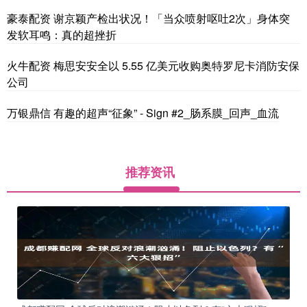
豪泰配资 谢京颖产检出状况！「当众喷射呕吐2次」身体突
发软耳鸣：真的超挫折
火牛配资 梅思安安全以 5.55 亿美元收购奥特罗尼卡消防安保
公司
万银鼎信 有趣的超声“征象” - Sign #2_肠系膜_回声_血流
推荐资讯