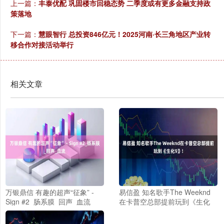
上一篇：
丰泰优配 巩固楼市回稳态势 二季度或有更多金融支持政
策落地
下一篇：
慧眼智行 总投资846亿元！2025河南·长三角地区产业转
移合作对接活动举行
相关文章
万银鼎信 有趣的超声“征象” -
易信盈 知名歌手The Weeknd
Sign #2_肠系膜_回声_血流
在卡普空总部提前玩到《生化
9》!