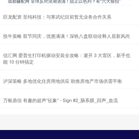
成都赚配网 全球反对浪潮汹涌！阻止以色列？有“六大狠招”
巨龙配资 至纯科技：与寒武纪目前暂无业务合作关系
投牛策略 双节同庆，优惠满满！深铁八盘联动诠释人居新风尚
信汇网 爱普生打印机驱动安装全攻略：避开 3 大雷区，新手也
能 10 分钟搞定
泸深策略 多地优化住房用地供应 助推房地产市场供需平衡
万银鼎信 有趣的超声“征象” - Sign #2_肠系膜_回声_血流