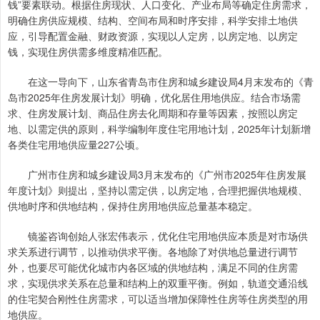
钱”要素联动。根据住房现状、人口变化、产业布局等确定住房需求，
明确住房供应规模、结构、空间布局和时序安排，科学安排土地供
应，引导配置金融、财政资源，实现以人定房，以房定地、以房定
钱，实现住房供需多维度精准匹配。
在这一导向下，山东省青岛市住房和城乡建设局4月末发布的《青
岛市2025年住房发展计划》明确，优化居住用地供应。结合市场需
求、住房发展计划、商品住房去化周期和存量等因素，按照以房定
地、以需定供的原则，科学编制年度住宅用地计划，2025年计划新增
各类住宅用地供应量227公顷。
广州市住房和城乡建设局3月末发布的《广州市2025年住房发展
年度计划》则提出，坚持以需定供，以房定地，合理把握供地规模、
供地时序和供地结构，保持住房用地供应总量基本稳定。
镜鉴咨询创始人张宏伟表示，优化住宅用地供应本质是对市场供
求关系进行调节，以推动供求平衡。各地除了对供地总量进行调节
外，也要尽可能优化城市内各区域的供地结构，满足不同的住房需
求，实现供求关系在总量和结构上的双重平衡。例如，轨道交通沿线
的住宅契合刚性住房需求，可以适当增加保障性住房等住房类型的用
地供应。