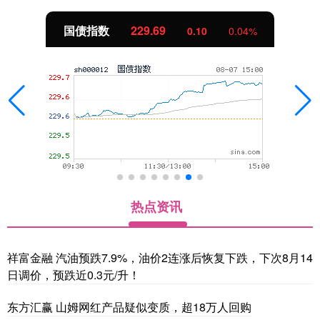
国债指数
229.69
0.10
0.04%
热点资讯
祥富金融 汽油预跌7.9%，油价2连涨后恢复下跌，下次8月14
日调价，预跌近0.3元/升！
东方汇赢 山姆网红产品疑似变质，超18万人回购