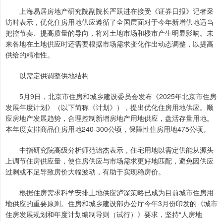
上海易居房地产研究院副院长严跃进在接受《证券日报》记者采
访时表示，优化住房用地供应遵循了全国层面对于今年新增供地适当
把控节奏、提高质量的导向，将对土地市场和楼市产生明显影响。未
来各地在土地供应时还需要根据市场需求变化作出动态调整，以提高
供给的精准性。
以需定供调整供地结构
5月9日，北京市住房和城乡建设委员会发布《2025年北京市住房
发展年度计划》（以下简称《计划》），提出优化住房用地供应。顺
应房地产发展趋势，合理控制新增房地产用地供应，盘活存量用地。
本年度安排商品住房用地240-300公顷，保障性住房用地475公顷。
中指研究院高级分析师范诒杰表示，住宅用地以需定供能从源头
上调节住房供应量，使住房供应与市场需求更好地匹配，避免因供应
过剩或不足导致房价大幅波动，有助于实现稳房价。
根据住房需求科学安排土地供应泸深策略已成为目前城市住房用
地供应的重要原则。住房和城乡建设部办公厅今年3月份印发的《城市
住房发展规划和年度计划编制导则（试行）》要求，坚持“人房地