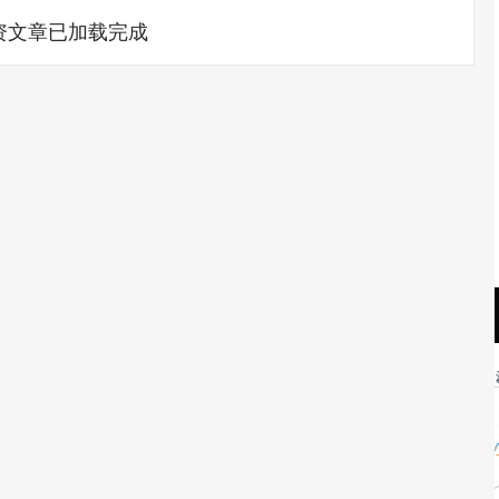
资文章已加载完成
沪深300
4651.31
.24%
-6.85
-0.15%