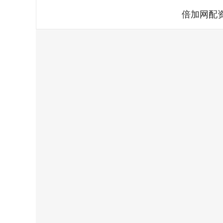
倍加网配
深证成指
14110.12
.92
0.57%
-34.08
-0