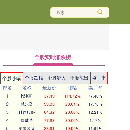
个股实时涨跌榜
个股跌幅
个股流入
个股流出
换手率
个股涨幅
排名
名称
最新价
涨幅
换手率
1
N津富
37.49
114.72%
77.46%
2
威尔高
39.83
20.01%
17.76%
3
科翔股份
64.32
20.00%
12.21%
4
锴威特
77.82
20.00%
1.17%
5
蜀道装备
33.61
19.99%
11.69%