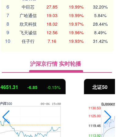
6
中巨芯
27.85
19.99%
32.20%
7
广哈通信
19.03
19.99%
5.84%
8
欣天科技
18.02
19.97%
28.44%
9
飞天诚信
12.56
19.96%
8.49%
10
任子行
7.16
19.93%
31.42%
沪深京行情 实时轮播
北证50
1122.88
创
3.42
0.30%