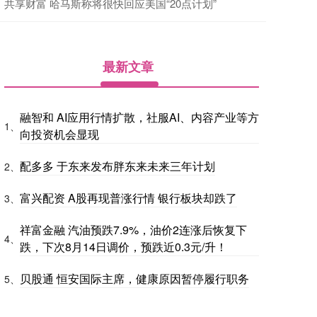
共享财富 哈马斯称将很快回应美国“20点计划”
最新文章
融智和 AI应用行情扩散，社服AI、内容产业等方
1、
向投资机会显现
配多多 于东来发布胖东来未来三年计划
2、
富兴配资 A股再现普涨行情 银行板块却跌了
3、
祥富金融 汽油预跌7.9%，油价2连涨后恢复下
4、
跌，下次8月14日调价，预跌近0.3元/升！
贝股通 恒安国际主席，健康原因暂停履行职务
5、