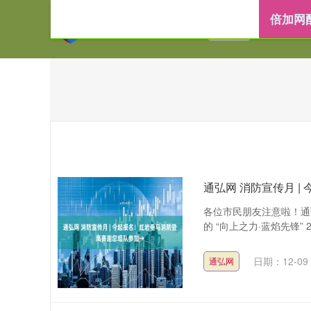
倍加网
首页
倍加网配
通弘网 消防宣传月 
各位市民朋友注意啦！通
的 “向上之力·蓝焰先锋” 
日期：12-09
通弘网