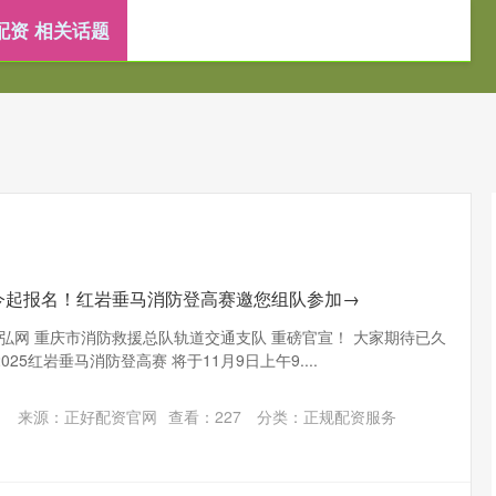
配资 相关话题
资
股票配资公司
正规配资服务
配资服务平台
| 今起报名！红岩垂马消防登高赛邀您组队参加→
弘网 重庆市消防救援总队轨道交通支队 重磅官宣！ 大家期待已久
2025红岩垂马消防登高赛 将于11月9日上午9....
来源：正好配资官网
查看：
227
分类：
正规配资服务