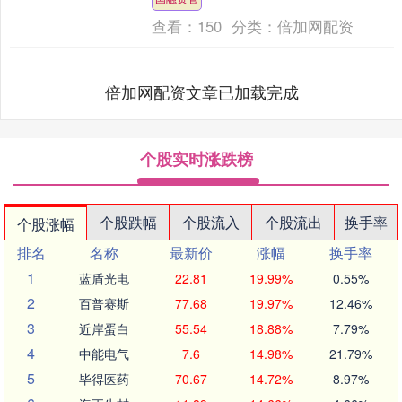
又换马甲成睿....
查看：
150
分类：
倍加网配资
倍加网配资文章已加载完成
个股实时涨跌榜
个股跌幅
个股流入
个股流出
换手率
个股涨幅
排名
名称
最新价
涨幅
换手率
1
蓝盾光电
22.81
19.99%
0.55%
2
百普赛斯
77.68
19.97%
12.46%
3
近岸蛋白
55.54
18.88%
7.79%
4
中能电气
7.6
14.98%
21.79%
5
毕得医药
70.67
14.72%
8.97%