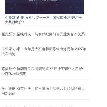
牛顺网 “向新·向质”，第十一届中国汽车“金轱辘奖”十
大奖项出炉！
巨龙配资 至纯科技：与寒武纪目前暂无业务合作关系
牛管家 小米：今年是大家电和新零售出海元年 2027年
汽车出海
尊鼎配资 特朗普关税阴霾笼罩 亚开行下调亚太发展中
经济体增速预期
投牛策略 双节同庆，优惠满满！深铁八盘联动诠释人
居新风尚