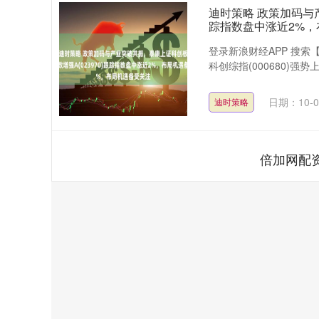
迪时策略 政策加码与产
踪指数盘中涨近2%，
登录新浪财经APP 搜索【
科创综指(000680)强势上
日期：10-0
迪时策略
倍加网配
深证成指
14070.78
49
0.01%
-73.43
-0