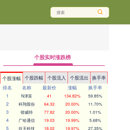
个股实时涨跌榜
个股跌幅
个股流入
个股流出
换手率
个股涨幅
排名
名称
最新价
涨幅
换手率
1
N津富
41
134.82%
59.85%
2
科翔股份
64.32
20.00%
11.70%
3
锴威特
77.82
20.00%
1.01%
4
广哈通信
19.03
19.99%
5.68%
5
欣天科技
18.02
19.97%
27.35%