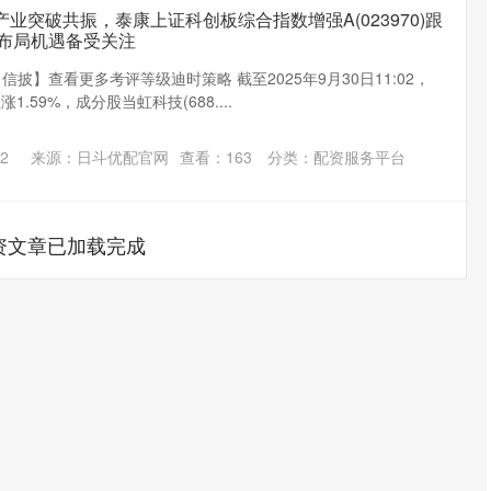
业突破共振，泰康上证科创板综合指数增强A(023970)跟
布局机遇备受关注
信披】查看更多考评等级迪时策略 截至2025年9月30日11:02，
涨1.59%，成分股当虹科技(688....
2
来源：日斗优配官网
查看：
163
分类：
配资服务平台
资文章已加载完成
沪深300
4637.89
.52%
-20.27
-0.44%