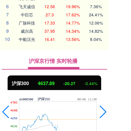
6
飞天诚信
12.56
19.96%
7.36%
7
中巨芯
27.3
17.62%
24.41%
8
广脉科技
17.33
14.77%
12.06%
9
威尔高
37.95
14.34%
14.82%
10
中船汉光
16.41
13.56%
8.04%
沪深京行情 实时轮播
北证50
1115.17
创
-4.29
-0.38%