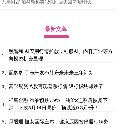
共享财富 哈马斯称将很快回应美国“20点计划”
最新文章
融智和 AI应用行情扩散，社服AI、内容产业等方
1、
向投资机会显现
配多多 于东来发布胖东来未来三年计划
2、
富兴配资 A股再现普涨行情 银行板块却跌了
3、
祥富金融 汽油预跌7.9%，油价2连涨后恢复下
4、
跌，下次8月14日调价，预跌近0.3元/升！
贝股通 恒安国际主席，健康原因暂停履行职务
5、