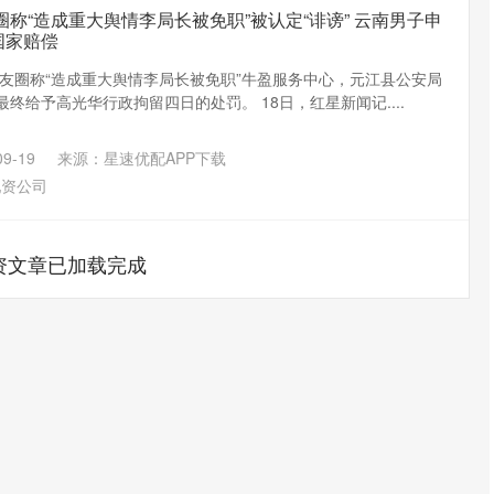
圈称“造成重大舆情李局长被免职”被认定“诽谤” 云南男子申
国家赔偿
友圈称“造成重大舆情李局长被免职”牛盈服务中心，元江县公安局
最终给予高光华行政拘留四日的处罚。 18日，红星新闻记....
9-19
来源：星速优配APP下载
配资公司
资文章已加载完成
沪深300
4694.44
.42%
43.13
0.93%