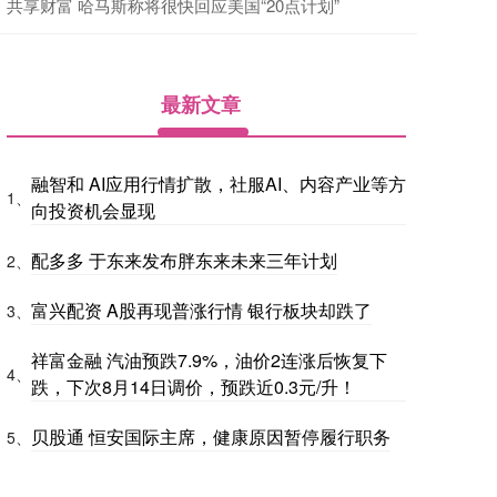
共享财富 哈马斯称将很快回应美国“20点计划”
最新文章
融智和 AI应用行情扩散，社服AI、内容产业等方
1、
向投资机会显现
配多多 于东来发布胖东来未来三年计划
2、
富兴配资 A股再现普涨行情 银行板块却跌了
3、
祥富金融 汽油预跌7.9%，油价2连涨后恢复下
4、
跌，下次8月14日调价，预跌近0.3元/升！
贝股通 恒安国际主席，健康原因暂停履行职务
5、