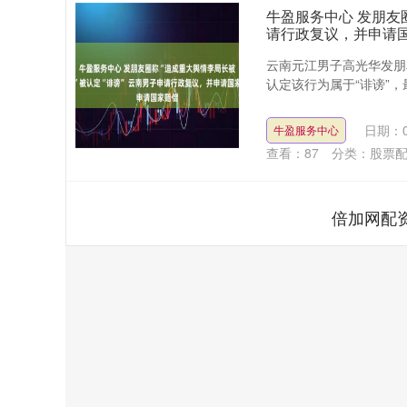
牛盈服务中心 发朋友
请行政复议，并申请
云南元江男子高光华发朋
认定该行为属于“诽谤”，
日期：0
牛盈服务中心
查看：
87
分类：
股票
倍加网配
深证成指
14311.01
.68
1.02%
200.89
1