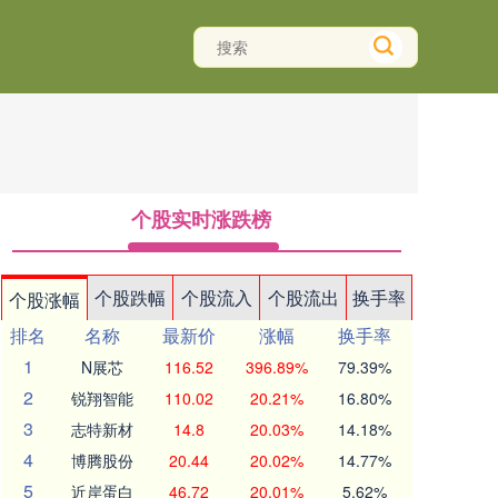
个股实时涨跌榜
个股跌幅
个股流入
个股流出
换手率
个股涨幅
排名
名称
最新价
涨幅
换手率
1
N展芯
116.52
396.89%
79.39%
2
锐翔智能
110.02
20.21%
16.80%
3
志特新材
14.8
20.03%
14.18%
4
博腾股份
20.44
20.02%
14.77%
5
近岸蛋白
46.72
20.01%
5.62%