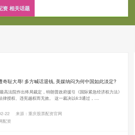
配资 相关话题
资
股票配资公司
正规配资服务
配资服务平台
遭奇耻大辱! 多方喊话退钱, 美媒纳闷为何中国如此淡定?
，美国最高法院作出终局裁定，特朗普政府援引《国际紧急经济权力法》
律授权、违宪越权而无效。 这一裁决以6:3通过，....
2-22
来源：重庆股票配资官网
网配资